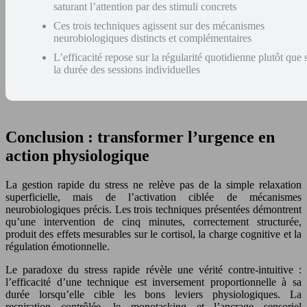
saturant l’attention par des stimuli concrets
Ces trois techniques agissent sur des mécanismes
neurobiologiques distincts et complémentaires
L’efficacité repose sur la régularité quotidienne plutôt que 
la durée des sessions individuelles
Conclusion : transformer l’urgence en
action physiologique
La gestion rapide du stress ne relève pas de la simple relaxation
superficielle, mais de l’activation ciblée de mécanismes
neurobiologiques précis. Les trois techniques présentées démontrent
qu’une intervention de cinq minutes, correctement structurée,
produit des effets mesurables sur le cortisol, la charge cognitive et la
régulation émotionnelle.
Le paradoxe du stress rapide révèle une vérité contre-intuitive :
l’efficacité d’une technique est inversement proportionnelle à sa
durée lorsqu’elle cible les bons leviers physiologiques. La
respiration contrôlée, le monotasking et l’ancrage sensoriel