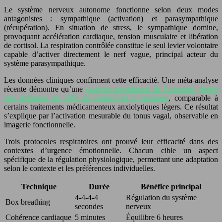
Le système nerveux autonome fonctionne selon deux modes
antagonistes : sympathique (activation) et parasympathique
(récupération). En situation de stress, le sympathique domine,
provoquant accélération cardiaque, tension musculaire et libération
de cortisol. La respiration contrôlée constitue le seul levier volontaire
capable d’activer directement le nerf vague, principal acteur du
système parasympathique.
Les données cliniques confirment cette efficacité. Une méta-analyse
récente démontre qu’une
pratique quotidienne de 5 minutes génère
une réduction de 18% du cortisol en 4 semaines
, comparable à
certains traitements médicamenteux anxiolytiques légers. Ce résultat
s’explique par l’activation mesurable du tonus vagal, observable en
imagerie fonctionnelle.
Trois protocoles respiratoires ont prouvé leur efficacité dans des
contextes d’urgence émotionnelle. Chacun cible un aspect
spécifique de la régulation physiologique, permettant une adaptation
selon le contexte et les préférences individuelles.
Technique
Durée
Bénéfice principal
4-4-4-4
Régulation du système
Box breathing
secondes
nerveux
Cohérence cardiaque
5 minutes
Équilibre 6 heures