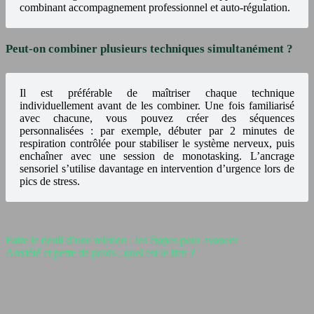
combinant accompagnement professionnel et auto-régulation.
Peut-on combiner plusieurs techniques simultanément ?
Il est préférable de maîtriser chaque technique
individuellement avant de les combiner. Une fois familiarisé
avec chacune, vous pouvez créer des séquences
personnalisées : par exemple, débuter par 2 minutes de
respiration contrôlée pour stabiliser le système nerveux, puis
enchaîner avec une session de monotasking. L’ancrage
sensoriel s’utilise davantage en intervention d’urgence lors de
pics de stress.
Faire le deuil d’une relation : les étapes pour avancer
Anxiété et perte de poids : quel est le lien ?