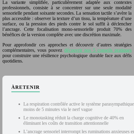
La variante simplifiée, particulièrement adaptée aux contextes
professionnels, consiste à se concentrer sur une seule modalité
sensorielle pendant soixante secondes. La sensation tactile s’avère la
plus accessible : observer la texture d’un tissu, la température d’une
surface, ou la pression des pieds contre le sol suffit à déclencher
l’ancrage. Cette focalisation mono-sensorielle produit 70% des
bénéfices de la version complète avec une discrétion maximale.
Pour approfondir ces approches et découvrir d’autres stratégies
complémentaires, vous pouvez
découvrir nos 5 conseils pratiques
pour construire une résilience psychologique durable face aux défis
quotidiens.
À RETENIR
La respiration contrôlée active le système parasympathique
moins de 5 minutes via le nerf vague
Le monotasking réduit la charge cognitive de 40% en
éliminant les coûts de transition attentionnelle
L’ancrage sensoriel interrompt les ruminations anxieuses e