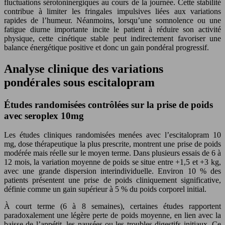
fluctuations sérotoninergiques au cours de la journée. Cette stabilité
contribue à limiter les fringales impulsives liées aux variations
rapides de l’humeur. Néanmoins, lorsqu’une somnolence ou une
fatigue diurne importante incite le patient à réduire son activité
physique, cette cinétique stable peut indirectement favoriser une
balance énergétique positive et donc un gain pondéral progressif.
Analyse clinique des variations
pondérales sous escitalopram
Études randomisées contrôlées sur la prise de poids
avec seroplex 10mg
Les études cliniques randomisées menées avec l’escitalopram 10
mg, dose thérapeutique la plus prescrite, montrent une prise de poids
modérée mais réelle sur le moyen terme. Dans plusieurs essais de 6 à
12 mois, la variation moyenne de poids se situe entre +1,5 et +3 kg,
avec une grande dispersion interindividuelle. Environ 10 % des
patients présentent une prise de poids cliniquement significative,
définie comme un gain supérieur à 5 % du poids corporel initial.
À court terme (6 à 8 semaines), certaines études rapportent
paradoxalement une légère perte de poids moyenne, en lien avec la
baisse de l’appétit, les nausées ou les troubles digestifs initiaux. Ce