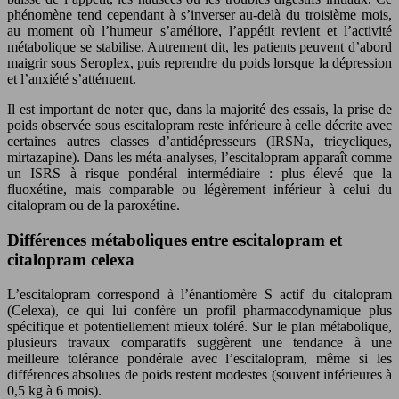
phénomène tend cependant à s’inverser au-delà du troisième mois,
au moment où l’humeur s’améliore, l’appétit revient et l’activité
métabolique se stabilise. Autrement dit, les patients peuvent d’abord
maigrir sous Seroplex, puis reprendre du poids lorsque la dépression
et l’anxiété s’atténuent.
Il est important de noter que, dans la majorité des essais, la prise de
poids observée sous escitalopram reste inférieure à celle décrite avec
certaines autres classes d’antidépresseurs (IRSNa, tricycliques,
mirtazapine). Dans les méta-analyses, l’escitalopram apparaît comme
un ISRS à risque pondéral intermédiaire : plus élevé que la
fluoxétine, mais comparable ou légèrement inférieur à celui du
citalopram ou de la paroxétine.
Différences métaboliques entre escitalopram et
citalopram celexa
L’escitalopram correspond à l’énantiomère S actif du citalopram
(Celexa), ce qui lui confère un profil pharmacodynamique plus
spécifique et potentiellement mieux toléré. Sur le plan métabolique,
plusieurs travaux comparatifs suggèrent une tendance à une
meilleure tolérance pondérale avec l’escitalopram, même si les
différences absolues de poids restent modestes (souvent inférieures à
0,5 kg à 6 mois).