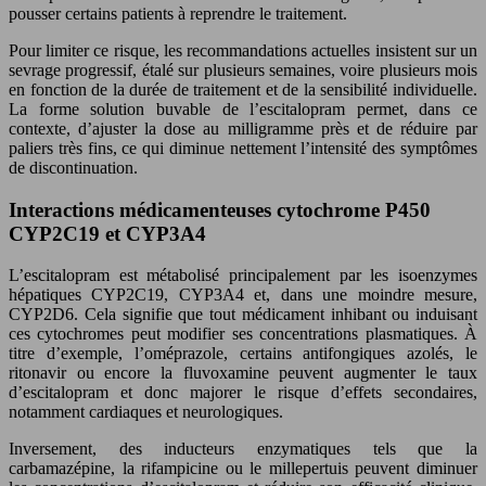
pousser certains patients à reprendre le traitement.
Pour limiter ce risque, les recommandations actuelles insistent sur un
sevrage progressif, étalé sur plusieurs semaines, voire plusieurs mois
en fonction de la durée de traitement et de la sensibilité individuelle.
La forme solution buvable de l’escitalopram permet, dans ce
contexte, d’ajuster la dose au milligramme près et de réduire par
paliers très fins, ce qui diminue nettement l’intensité des symptômes
de discontinuation.
Interactions médicamenteuses cytochrome P450
CYP2C19 et CYP3A4
L’escitalopram est métabolisé principalement par les isoenzymes
hépatiques CYP2C19, CYP3A4 et, dans une moindre mesure,
CYP2D6. Cela signifie que tout médicament inhibant ou induisant
ces cytochromes peut modifier ses concentrations plasmatiques. À
titre d’exemple, l’oméprazole, certains antifongiques azolés, le
ritonavir ou encore la fluvoxamine peuvent augmenter le taux
d’escitalopram et donc majorer le risque d’effets secondaires,
notamment cardiaques et neurologiques.
Inversement, des inducteurs enzymatiques tels que la
carbamazépine, la rifampicine ou le millepertuis peuvent diminuer