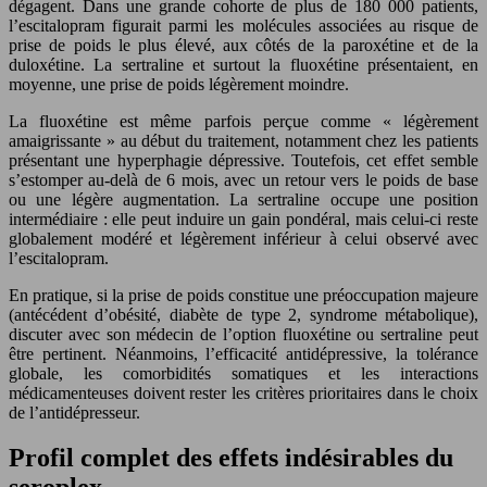
dégagent. Dans une grande cohorte de plus de 180 000 patients,
l’escitalopram figurait parmi les molécules associées au risque de
prise de poids le plus élevé, aux côtés de la paroxétine et de la
duloxétine. La sertraline et surtout la fluoxétine présentaient, en
moyenne, une prise de poids légèrement moindre.
La fluoxétine est même parfois perçue comme « légèrement
amaigrissante » au début du traitement, notamment chez les patients
présentant une hyperphagie dépressive. Toutefois, cet effet semble
s’estomper au-delà de 6 mois, avec un retour vers le poids de base
ou une légère augmentation. La sertraline occupe une position
intermédiaire : elle peut induire un gain pondéral, mais celui-ci reste
globalement modéré et légèrement inférieur à celui observé avec
l’escitalopram.
En pratique, si la prise de poids constitue une préoccupation majeure
(antécédent d’obésité, diabète de type 2, syndrome métabolique),
discuter avec son médecin de l’option fluoxétine ou sertraline peut
être pertinent. Néanmoins, l’efficacité antidépressive, la tolérance
globale, les comorbidités somatiques et les interactions
médicamenteuses doivent rester les critères prioritaires dans le choix
de l’antidépresseur.
Profil complet des effets indésirables du