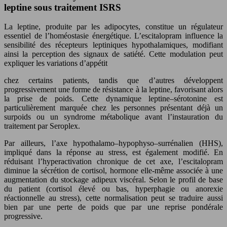
leptine sous traitement ISRS
La leptine, produite par les adipocytes, constitue un régulateur
essentiel de l’homéostasie énergétique. L’escitalopram influence la
sensibilité des récepteurs leptiniques hypothalamiques, modifiant
ainsi la perception des signaux de satiété. Cette modulation peut
expliquer les variations d’appétit
chez certains patients, tandis que d’autres développent
progressivement une forme de résistance à la leptine, favorisant alors
la prise de poids. Cette dynamique leptine–sérotonine est
particulièrement marquée chez les personnes présentant déjà un
surpoids ou un syndrome métabolique avant l’instauration du
traitement par Seroplex.
Par ailleurs, l’axe hypothalamo–hypophyso–surrénalien (HHS),
impliqué dans la réponse au stress, est également modifié. En
réduisant l’hyperactivation chronique de cet axe, l’escitalopram
diminue la sécrétion de cortisol, hormone elle-même associée à une
augmentation du stockage adipeux viscéral. Selon le profil de base
du patient (cortisol élevé ou bas, hyperphagie ou anorexie
réactionnelle au stress), cette normalisation peut se traduire aussi
bien par une perte de poids que par une reprise pondérale
progressive.