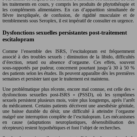
les traitements en cours, y compris les produits de phytothérapie et
les compléments alimentaires. En cas d’apparition simultanée de
fièvre inexpliquée, de confusion, de rigidité musculaire et de
tremblements sous Seroplex, il est impératif de consulter en urgence.
Dysfonctions sexuelles persistantes post-traitement
escitalopram
Comme l’ensemble des ISRS, l’escitalopram est fréquemment
associé à des troubles sexuels : diminution de la libido, difficultés
d’érection, retard ou absence d’orgasme. Ces effets, souvent
sous‑rapportés par pudeur, concernent pourtant jusqu’à 30 à 50 %
des patients selon les études. Ils peuvent apparaître dès les premières
semaines et persister tant que le traitement est maintenu.
Une problématique plus récente, encore mal connue, est celle des «
dysfonctions sexuelles post‑ISRS » (PSSD), où les symptômes
sexuels persistent plusieurs mois, voire plus longtemps, après l’arrêt
du médicament. Certains patients décrivent une anesthésie génitale,
une baisse durable du désir, une difficulté à atteindre l’orgasme
malgré une interruption complète de l’escitalopram. Les mécanismes
en cause (adaptations neuroplastiques, désensibilisation des
récepteurs) restent hypothétiques et font l’objet de recherches.