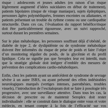
risque : adolescents et jeunes adultes (en raison d’un risque
légèrement augmenté d’idées suicidaires en début de traitement),
patients bipolaires (risque de virage maniaque), sujets épileptiques,
personnes âgées polymédiquées, femmes enceintes ou allaitantes, et
patients présentant un trouble du rythme connu ou une cardiopathie
structurelle. Dans ces cas, l’évaluation du rapport bénéfice/risque
doit être particulièrement rigoureuse, avec un suivi rapproché,
surtout durant les premières semaines.
Sur le plan métabolique, les personnes souffrant déjà d’obésité, de
diabète de type 2, de dyslipidémie ou de syndrome métabolique
doivent être informées du risque de prise de poids et faire l’objet
d’un monitoring régulier du poids, de la glycémie et du profil
lipidique. Cela ne signifie pas que Seroplex leur est interdit, mais
que la stratégie globale doit intégrer d’emblée des mesures de
prévention des complications cardio‑métaboliques.
Enfin, chez les patients ayant un antécédent de syndrome de sevrage
sévère à un autre ISRS, ou ayant présenté des effets indésirables
neurologiques marqués (vertiges intenses, paresthésies, troubles
visuels), l’introduction de l’escitalopram doit se faire à posologie très
progressive, avec une surveillance attentive. Dans tous les cas, la
décision de prescrire ou de maintenir Seroplex doit rester
individualisée : elle se construit dans le dialogue entre vous et votre
médecin, en tenant compte à la fois de l’efficacité sur vos