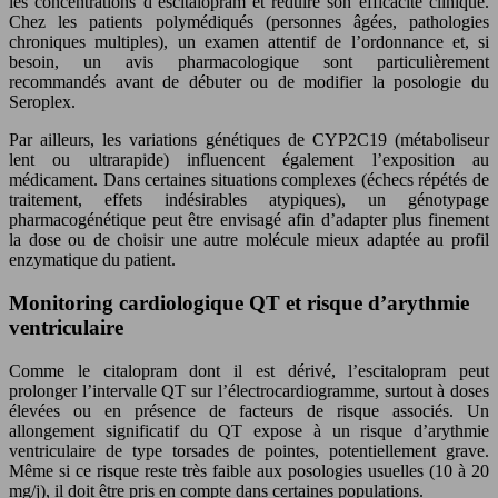
les concentrations d’escitalopram et réduire son efficacité clinique.
Chez les patients polymédiqués (personnes âgées, pathologies
chroniques multiples), un examen attentif de l’ordonnance et, si
besoin, un avis pharmacologique sont particulièrement
recommandés avant de débuter ou de modifier la posologie du
Seroplex.
Par ailleurs, les variations génétiques de CYP2C19 (métaboliseur
lent ou ultrarapide) influencent également l’exposition au
médicament. Dans certaines situations complexes (échecs répétés de
traitement, effets indésirables atypiques), un génotypage
pharmacogénétique peut être envisagé afin d’adapter plus finement
la dose ou de choisir une autre molécule mieux adaptée au profil
enzymatique du patient.
Monitoring cardiologique QT et risque d’arythmie
ventriculaire
Comme le citalopram dont il est dérivé, l’escitalopram peut
prolonger l’intervalle QT sur l’électrocardiogramme, surtout à doses
élevées ou en présence de facteurs de risque associés. Un
allongement significatif du QT expose à un risque d’arythmie
ventriculaire de type torsades de pointes, potentiellement grave.
Même si ce risque reste très faible aux posologies usuelles (10 à 20
mg/j), il doit être pris en compte dans certaines populations.