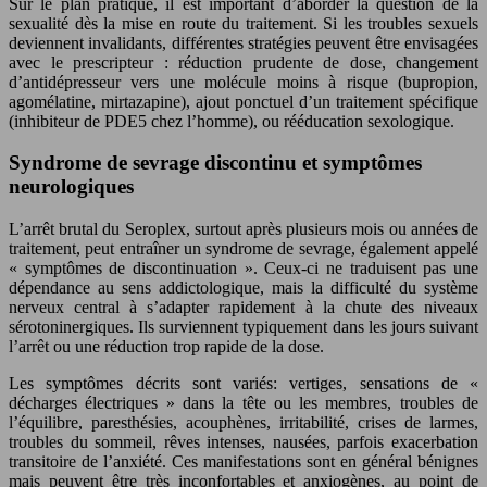
Sur le plan pratique, il est important d’aborder la question de la
sexualité dès la mise en route du traitement. Si les troubles sexuels
deviennent invalidants, différentes stratégies peuvent être envisagées
avec le prescripteur : réduction prudente de dose, changement
d’antidépresseur vers une molécule moins à risque (bupropion,
agomélatine, mirtazapine), ajout ponctuel d’un traitement spécifique
(inhibiteur de PDE5 chez l’homme), ou rééducation sexologique.
Syndrome de sevrage discontinu et symptômes
neurologiques
L’arrêt brutal du Seroplex, surtout après plusieurs mois ou années de
traitement, peut entraîner un syndrome de sevrage, également appelé
« symptômes de discontinuation ». Ceux‑ci ne traduisent pas une
dépendance au sens addictologique, mais la difficulté du système
nerveux central à s’adapter rapidement à la chute des niveaux
sérotoninergiques. Ils surviennent typiquement dans les jours suivant
l’arrêt ou une réduction trop rapide de la dose.
Les symptômes décrits sont variés: vertiges, sensations de «
décharges électriques » dans la tête ou les membres, troubles de
l’équilibre, paresthésies, acouphènes, irritabilité, crises de larmes,
troubles du sommeil, rêves intenses, nausées, parfois exacerbation
transitoire de l’anxiété. Ces manifestations sont en général bénignes
mais peuvent être très inconfortables et anxiogènes, au point de