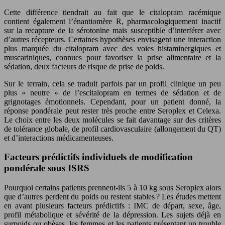
Cette différence tiendrait au fait que le citalopram racémique
contient également l’énantiomère R, pharmacologiquement inactif
sur la recapture de la sérotonine mais susceptible d’interférer avec
d’autres récepteurs. Certaines hypothèses envisagent une interaction
plus marquée du citalopram avec des voies histaminergiques et
muscariniques, connues pour favoriser la prise alimentaire et la
sédation, deux facteurs de risque de prise de poids.
Sur le terrain, cela se traduit parfois par un profil clinique un peu
plus « neutre » de l’escitalopram en termes de sédation et de
grignotages émotionnels. Cependant, pour un patient donné, la
réponse pondérale peut rester très proche entre Seroplex et Celexa.
Le choix entre les deux molécules se fait davantage sur des critères
de tolérance globale, de profil cardiovasculaire (allongement du QT)
et d’interactions médicamenteuses.
Facteurs prédictifs individuels de modification
pondérale sous ISRS
Pourquoi certains patients prennent-ils 5 à 10 kg sous Seroplex alors
que d’autres perdent du poids ou restent stables ? Les études mettent
en avant plusieurs facteurs prédictifs : IMC de départ, sexe, âge,
profil métabolique et sévérité de la dépression. Les sujets déjà en
surpoids ou obèses, les femmes et les patients présentant un trouble