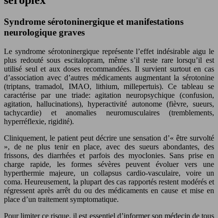
seroplex
Syndrome sérotoninergique et manifestations
neurologique graves
Le syndrome sérotoninergique représente l’effet indésirable aigu le
plus redouté sous escitalopram, même s’il reste rare lorsqu’il est
utilisé seul et aux doses recommandées. Il survient surtout en cas
d’association avec d’autres médicaments augmentant la sérotonine
(triptans, tramadol, IMAO, lithium, millepertuis). Ce tableau se
caractérise par une triade: agitation neuropsychique (confusion,
agitation, hallucinations), hyperactivité autonome (fièvre, sueurs,
tachycardie) et anomalies neuromusculaires (tremblements,
hyperréflexie, rigidité).
Cliniquement, le patient peut décrire une sensation d’« être survolté
», de ne plus tenir en place, avec des sueurs abondantes, des
frissons, des diarrhées et parfois des myoclonies. Sans prise en
charge rapide, les formes sévères peuvent évoluer vers une
hyperthermie majeure, un collapsus cardio‑vasculaire, voire un
coma. Heureusement, la plupart des cas rapportés restent modérés et
régressent après arrêt du ou des médicaments en cause et mise en
place d’un traitement symptomatique.
Pour limiter ce risque, il est essentiel d’informer son médecin de tous