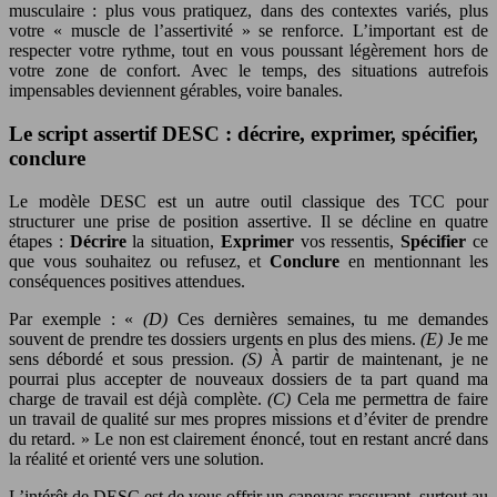
musculaire : plus vous pratiquez, dans des contextes variés, plus
votre « muscle de l’assertivité » se renforce. L’important est de
respecter votre rythme, tout en vous poussant légèrement hors de
votre zone de confort. Avec le temps, des situations autrefois
impensables deviennent gérables, voire banales.
Le script assertif DESC : décrire, exprimer, spécifier,
conclure
Le modèle DESC est un autre outil classique des TCC pour
structurer une prise de position assertive. Il se décline en quatre
étapes :
Décrire
la situation,
Exprimer
vos ressentis,
Spécifier
ce
que vous souhaitez ou refusez, et
Conclure
en mentionnant les
conséquences positives attendues.
Par exemple : «
(D)
Ces dernières semaines, tu me demandes
souvent de prendre tes dossiers urgents en plus des miens.
(E)
Je me
sens débordé et sous pression.
(S)
À partir de maintenant, je ne
pourrai plus accepter de nouveaux dossiers de ta part quand ma
charge de travail est déjà complète.
(C)
Cela me permettra de faire
un travail de qualité sur mes propres missions et d’éviter de prendre
du retard. » Le non est clairement énoncé, tout en restant ancré dans
la réalité et orienté vers une solution.
L’intérêt de DESC est de vous offrir un canevas rassurant, surtout au