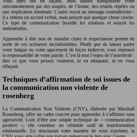
Vous dites oui en façade, mais laissez transparaître votre
mécontentement par des soupirs, de l’ironie, des retards répétés ou
une implication minimale. L’autre reçoit un message contradictoire :
il a obtenu un accord verbal, mais perçoit que quelque chose cloche.
Ce type de communication brouille les relations et nourrit les
malentendus.
Apprendre à dire non de manière claire et respectueuse permet de
sortir de ces scénarios inconfortables. Plutôt que de laisser parler
votre fatigue ou votre agacement de façon indirecte, vous reprenez
la responsabilité de votre parole. C’est là tout l’enjeu de l’assertivité :
dire ce que vous pensez vraiment, ni en attaquant, ni en vous
effaçant.
Techniques d’affirmation de soi issues de
la communication non violente de
rosenberg
La Communication Non Violente (CNV), élaborée par Marshall
Rosenberg, offre un cadre concret pour apprendre à s’affirmer sans
agressivité. Loin d’être une simple technique de « communication
positive », elle constitue un véritable outil de transformation
relationnelle. En structurant votre manière de vous exprimer, la
CNV vous aide à dire non tout en préservant le lien avec l’autre.