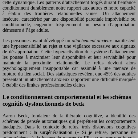
cette dynamique. Les patterns d’attachement forgés durant l’enfance
conditionnent durablement notre rapport aux autres et notre capacité
à établir des frontières relationnelles saines. Un attachement
insécure, caractérisé par une disponibilité parentale imprévisible ou
conditionnelle, engendre fréquemment un besoin d’approbation
démesure à l’âge adulte.
Les personnes ayant développé un
attachement anxieux
manifestent
une hypersensibilité au rejet et une vigilance excessive aux signaux
de désapprobation. Cette hyperactivation du système d’attachement
les pousse à maximiser leur disponibilité et leur serviabilité pour
maintenir la proximité relationnelle. Le refus devient alors
psychologiquement insupportable car assimilé à une menace de
rupture du lien social. Des statistiques révèlent que 45% des adultes
présentant un attachement anxieux rapportent une difficulté marquée
à établir des limites professionnelles claires.
Le conditionnement comportemental et les schémas
cognitifs dysfonctionnels de beck
Aaron Beck, fondateur de la thérapie cognitive, a identifié des
schémas de pensée automatiques qui perpétuent les comportements
inadaptés. Dans le contexte du refus, trois distorsions cognitives
prédominent : la surgénéralisation (« Si je refuse, personne ne
m’appréciera »), la lecture de pensée (« Elle va penser que je suis