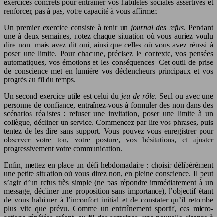
exercices concrets pour entraîner vos habiletés sociales assertives et
renforcer, pas à pas, votre capacité à vous affirmer.
Un premier exercice consiste à tenir un
journal des refus
. Pendant
une à deux semaines, notez chaque situation où vous auriez voulu
dire non, mais avez dit oui, ainsi que celles où vous avez réussi à
poser une limite. Pour chacune, précisez le contexte, vos pensées
automatiques, vos émotions et les conséquences. Cet outil de prise
de conscience met en lumière vos déclencheurs principaux et vos
progrès au fil du temps.
Un second exercice utile est celui du
jeu de rôle
. Seul ou avec une
personne de confiance, entraînez-vous à formuler des non dans des
scénarios réalistes : refuser une invitation, poser une limite à un
collègue, décliner un service. Commencez par lire vos phrases, puis
tentez de les dire sans support. Vous pouvez vous enregistrer pour
observer votre ton, votre posture, vos hésitations, et ajuster
progressivement votre communication.
Enfin, mettez en place un défi hebdomadaire : choisir délibérément
une petite situation où vous direz non, en pleine conscience. Il peut
s’agir d’un refus très simple (ne pas répondre immédiatement à un
message, décliner une proposition sans importance), l’objectif étant
de vous habituer à l’inconfort initial et de constater qu’il retombe
plus vite que prévu. Comme un entraînement sportif, ces micro-