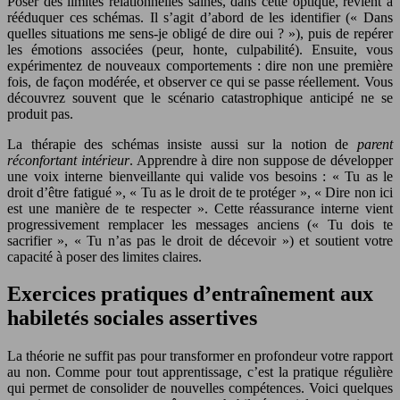
Poser des limites relationnelles saines, dans cette optique, revient à
rééduquer ces schémas. Il s’agit d’abord de les identifier (« Dans
quelles situations me sens-je obligé de dire oui ? »), puis de repérer
les émotions associées (peur, honte, culpabilité). Ensuite, vous
expérimentez de nouveaux comportements : dire non une première
fois, de façon modérée, et observer ce qui se passe réellement. Vous
découvrez souvent que le scénario catastrophique anticipé ne se
produit pas.
La thérapie des schémas insiste aussi sur la notion de
parent
réconfortant intérieur
. Apprendre à dire non suppose de développer
une voix interne bienveillante qui valide vos besoins : « Tu as le
droit d’être fatigué », « Tu as le droit de te protéger », « Dire non ici
est une manière de te respecter ». Cette réassurance interne vient
progressivement remplacer les messages anciens (« Tu dois te
sacrifier », « Tu n’as pas le droit de décevoir ») et soutient votre
capacité à poser des limites claires.
Exercices pratiques d’entraînement aux
habiletés sociales assertives
La théorie ne suffit pas pour transformer en profondeur votre rapport
au non. Comme pour tout apprentissage, c’est la pratique régulière
qui permet de consolider de nouvelles compétences. Voici quelques